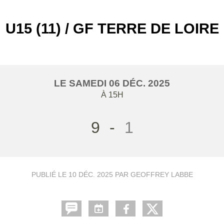
U15 (11) / GF TERRE DE LOIRE
LE
SAMEDI
06
DÉC.
2025
À 15H
9
-
1
PUBLIÉ LE
10 DÉC. 2025
PAR GEOFFREY LABBE