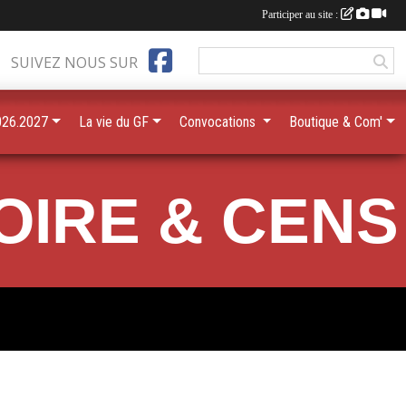
Participer au site :
SUIVEZ NOUS SUR
026.2027
La vie du GF
Convocations
Boutique & Com'
OIRE & CENS