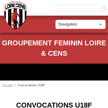
Panneau de gestion des cookies
GROUPEMENT FEMININ LOIRE
& CENS
Accueil
Convocations U18F
CONVOCATIONS U18F